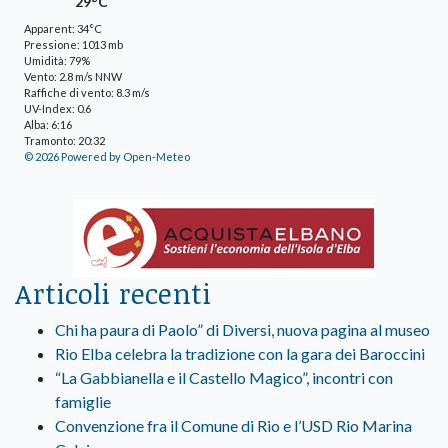
29°C
Apparent: 34°C
Pressione: 1013 mb
Umidità: 79%
Vento: 2.8 m/s NNW
Raffiche di vento: 8.3 m/s
UV-Index: 0.6
Alba: 6:16
Tramonto: 20:32
© 2026 Powered by Open-Meteo
Articoli recenti
Chi ha paura di Paolo” di Diversi, nuova pagina al museo
Rio Elba celebra la tradizione con la gara dei Baroccini
“La Gabbianella e il Castello Magico”, incontri con
famiglie
Convenzione fra il Comune di Rio e l’USD Rio Marina