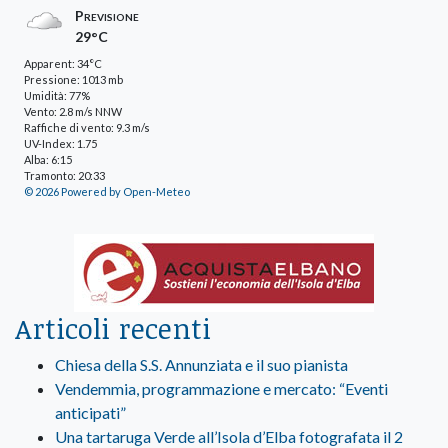
Previsione
29°C
Apparent: 34°C
Pressione: 1013 mb
Umidità: 77%
Vento: 2.8 m/s NNW
Raffiche di vento: 9.3 m/s
UV-Index: 1.75
Alba: 6:15
Tramonto: 20:33
© 2026 Powered by Open-Meteo
Articoli recenti
Chiesa della S.S. Annunziata e il suo pianista
Vendemmia, programmazione e mercato: “Eventi
anticipati”
Una tartaruga Verde all’Isola d’Elba fotografata il 2