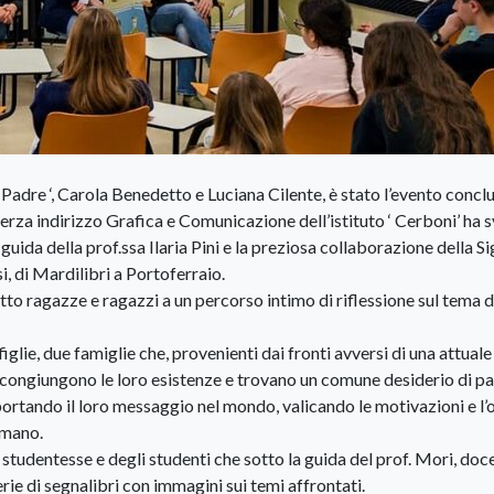
o Padre ‘, Carola Benedetto e Luciana Cilente, è stato l’evento concl
terza indirizzo Grafica e Comunicazione dell’istituto ‘ Cerboni’ ha 
guida della prof.ssa Ilaria Pini e la preziosa collaborazione della S
i, di Mardilibri a Portoferraio.
tto ragazze e ragazzi a un percorso intimo di riflessione sul tema d
 figlie, due famiglie che, provenienti dai fronti avversi di una attuale
 congiungono le loro esistenze e trovano un comune desiderio di pa
portando il loro messaggio nel mondo, valicando le motivazioni e l’
umano.
e studentesse e degli studenti che sotto la guida del prof. Mori, doc
e di segnalibri con immagini sui temi affrontati.