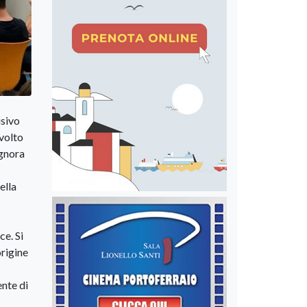
usivo
svolto
ignora
ella
ce. Si
origine
ente di