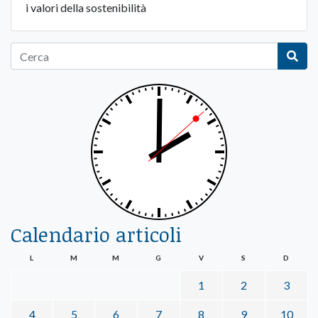
i valori della sostenibilità
Calendario articoli
L
M
M
G
V
S
D
1
2
3
4
5
6
7
8
9
10