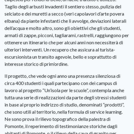
Taglio degli arbusti invadenti il sentiero stesso, pulizia del
selciato e dei muretti a secco (veri capolavori d’arte povera
elbana) da piante infestanti che li avvolge, deviazioni laterali
dell’acqua e molto altro, sono gli obiettivi che gli studenti,
armati di zappe, picconi, tagliarami, rastrelli, raggiungono per
ottenere un itinerario che per alcuni anni non necessiterà di
ulteriori interventi. Un recupero che assicura al turista-
escursionista un transito agevole, bello e soprattutto di
interesse storico di prim’ordine.
Il progetto, che vede ogni anno una presenza silenziosa di
circa 400 studenti i quali partecipano con dei campus di
lavoro al progetto “Un’isola per le scuole”, contempla anche
tutta una serie di realizzazioni da parte degli stressi studenti
in base al proprio indirizzo di studio, denominati “prodotti”,
che sono utili al territorio, nella formula di service learning.
Ne sono prova il rilievo topografico della palestra di
Pomonte, il reperimento di testimonianze storiche dagli
abitanti di Pomonte, o il rilievo della cava di granito per