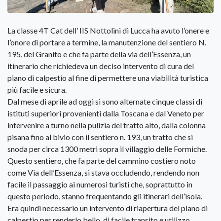
La classe 4T Cat dell’ IIS Nottolini di Lucca ha avuto l’onere e
l’onore di portare a termine, la manutenzione del sentiero N.
195, del Granito e che fa parte della via dell’Essenza, un
itinerario che richiedeva un deciso intervento di cura del
piano di calpestio al fine di permettere una viabilità turistica
più facile e sicura.
Dal mese di aprile ad oggi si sono alternate cinque classi di
istituti superiori provenienti dalla Toscana e dal Veneto per
intervenire a turno nella pulizia del tratto alto, dalla colonna
pisana fino al bivio con il sentiero n. 193, un tratto che si
snoda per circa 1300 metri sopra il villaggio delle Formiche.
Questo sentiero, che fa parte del cammino costiero noto
come Via dell’Essenza, si stava occludendo, rendendo non
facile il passaggio ai numerosi turisti che, soprattutto in
questo periodo, stanno frequentando gli itinerari dell’isola.
Era quindi necessario un intervento di riapertura del piano di
calpestio per renderlo bello, di facile transito e utilizzo.