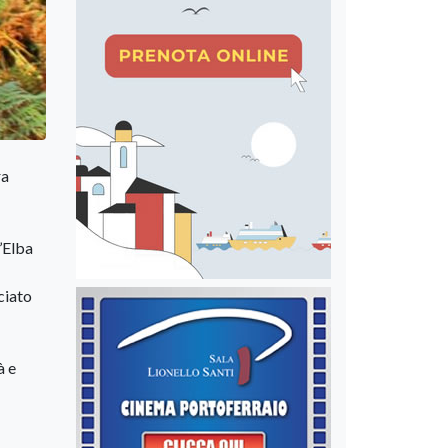
ra
’Elba
ciato
à e