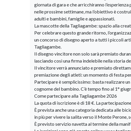
giornata di gara e che arricchiranno l’esperienza 
nelle prossime settimane, ma l’obiettivo è costrui
adulti e bambini, famiglie e appassionati.
La mascotte della Tagliagambe: spazio alla creativ
Per celebrare questo grande ritorno, l’organizzazi
un concorso di disegno aperto a tutti i piccoli art
Tagliagambe.
Il disegno vincitore non solo sarà premiato duran
lasciando così una firma indelebile nella storia de
Il vincitore verrà annunciato e premiato direttam
premiazione degli atleti: un momento di festa per 
Partecipare è semplicissimo: basta realizzare un
cognome del bambino. C’è tempo fino al 1° giug
Come partecipare alla Tagliagambe 2026
La quota di iscrizione è di 18 €. La partecipazione 
È prevista anche una categoria dedicata alle bici
in più per vivere la salita verso il Monte Perone, 
È previsto servizio navetta al termine della manife
Le iscrizioni sono già aperte online: www.taglia