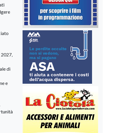
ati
olgere
ciato
e 2027,
ale di
me e
.
rtunità