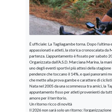
È ufficiale: La Tagliagambe torna. Dopo l’ultima 
appassionati e atleti, la storica cronoscalata da 
partenza. L’appuntamento è fissato per sabato 20
Organizzata dall’A.S.D. Marciana Marina, la manif
uno degli eventi sportivi più attesi della stagione 
pendenze che toccano il 14%, e quei panorami mozz
che mette alla prova gambe e carattere di ciclisti
Nata nel 2005 da una scommessa tra amici, la Ta
appuntamento fisso per atleti provenienti da tutta 
amore per il territorio.
Un ritorno ricco di novità
Il 2026 non sarà solo un ritorno: l’organizzazion