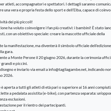
per atleti, accompagnatori e spettatori. I dettagli saranno comunic
re una vera e propria festa dello sport e dell’Elba, capace di coinv
ità dei più piccoli!
one ha voluto coinvolgere i fan più creativi: i bambini! È stato lan
isti, con un obiettivo speciale: creare la mascotte ufficiale della
te la manifestazione, ma diventerà il simbolo ufficiale dell’edizion
lla gara.
ente a Monte Perone il 20 giugno 2026, durante la cerimonia uffici
grandi e piccini.
 disegno e inviarlo via email a info@tagliagambe.net, indicando no
no 2026.
è aperta a tutti gli atleti di età pari o superiore ai 16 anni compiuti
clette a pedalata assistita (e-bike), con partenza separata: un’oppo
senza esclusioni.
stazione per il rientro dei partecipanti.
gambe.net