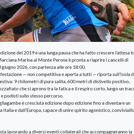
edizione del 2019 e una lunga pausa che ha fatto crescere l’attesa t
Marciana Marina al Monte Perone è pronta a riaprire i cancelli di
 giugno 2026, con partenza alle ore 18:00.
estazione — non competitiva e aperta a tutti — riporta sull’Isola d
estiva: 9 chilometri di pura salita, 600 metri di dislivello positivo,
afiato che si aprono tra la fatica e il respiro corto, lungo un trac
 e podisti sullo stesso percorso.
gliagambe è cresciuta edizione dopo edizione fino a diventare un
Italia e dall’Europa, capace di unire spirito agonistico, convivialit
e sta lavorando a diversi eventi collaterali che accompagneranno la