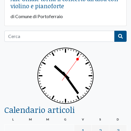
violino e pianoforte
di Comune di Portoferraio
Calendario articoli
L
M
M
G
V
S
D
1
2
3