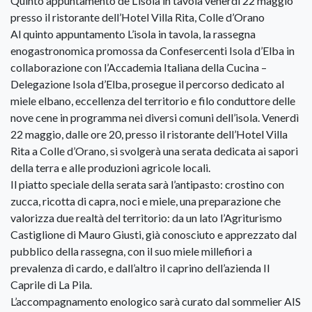
Quinto appuntamento de L’isola in tavola venerdì 22 maggio
presso il ristorante dell’Hotel Villa Rita, Colle d’Orano
Al quinto appuntamento L’isola in tavola, la rassegna
enogastronomica promossa da Confesercenti Isola d’Elba in
collaborazione con l’Accademia Italiana della Cucina –
Delegazione Isola d’Elba, prosegue il percorso dedicato al
miele elbano, eccellenza del territorio e filo conduttore delle
nove cene in programma nei diversi comuni dell’isola. Venerdì
22 maggio, dalle ore 20, presso il ristorante dell’Hotel Villa
Rita a Colle d’Orano, si svolgerà una serata dedicata ai sapori
della terra e alle produzioni agricole locali.
Il piatto speciale della serata sarà l’antipasto: crostino con
zucca, ricotta di capra, noci e miele, una preparazione che
valorizza due realtà del territorio: da un lato l’Agriturismo
Castiglione di Mauro Giusti, già conosciuto e apprezzato dal
pubblico della rassegna, con il suo miele millefiori a
prevalenza di cardo, e dall’altro il caprino dell’azienda Il
Caprile di La Pila.
L’accompagnamento enologico sarà curato dal sommelier AIS