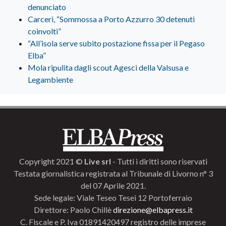
denunciato
Carceri, “Sommossa a Porto Azzurro 30 detenuti
coinvolti”
“All’isola serve subito postazione fissa per il Pegaso
Elba”
Mola ripulita dagli scout Agesci della Valsusa e
Legambiente
Copyright 2021 ©
Live srl
- Tutti i diritti sono riservati
Testata giornalistica registrata al Tribunale di Livorno n° 3
del 07 Aprile 2021.
Sede legale: Viale Teseo Tesei 12 Portoferraio
Direttore: Paolo Chillè
direzione@elbapress.it
C. Fiscale e P. Iva 01891420497 registro delle imprese