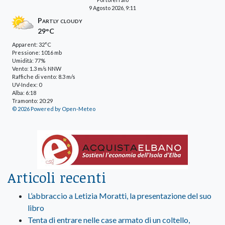
9 Agosto 2026, 9:11
Partly cloudy
29°C
Apparent: 32°C
Pressione: 1016 mb
Umidità: 77%
Vento: 1.3 m/s NNW
Raffiche di vento: 8.3 m/s
UV-Index: 0
Alba: 6:18
Tramonto: 20:29
© 2026 Powered by Open-Meteo
Articoli recenti
L’abbraccio a Letizia Moratti, la presentazione del suo
libro
Tenta di entrare nelle case armato di un coltello,