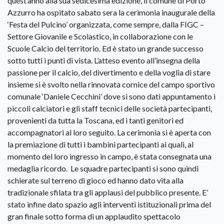
quest’anno alla sua sedicesima edizione, il comune di Porto
Azzurro ha ospitato sabato sera la cerimonia inaugurale della
‘Festa del Pulcino’ organizzata, come sempre, dalla FIGC –
Settore Giovanile e Scolastico, in collaborazione con le
Scuole Calcio del territorio. Ed è stato un grande successo
sotto tutti i punti di vista. L’atteso evento all’insegna della
passione per il calcio, del divertimento e della voglia di stare
insieme si è svolto nella rinnovata cornice del campo sportivo
comunale ‘Daniele Cecchini’ dove si sono dati appuntamento i
piccoli calciatori e gli staff tecnici delle società partecipanti,
provenienti da tutta la Toscana, ed i tanti genitori ed
accompagnatori al loro seguito. La cerimonia si è aperta con
la premiazione di tutti i bambini partecipanti ai quali, al
momento del loro ingresso in campo, è stata consegnata una
medaglia ricordo. Le squadre partecipanti si sono quindi
schierate sul terreno di gioco ed hanno dato vita alla
tradizionale sfilata tra gli applausi del pubblico presente. E’
stato infine dato spazio agli interventi istituzionali prima del
gran finale sotto forma di un applaudito spettacolo