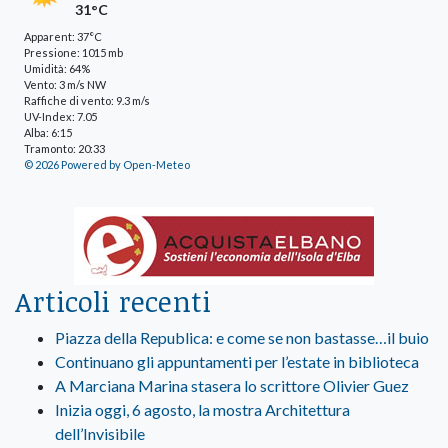
31°C
Apparent: 37°C
Pressione: 1015 mb
Umidità: 64%
Vento: 3 m/s NW
Raffiche di vento: 9.3 m/s
UV-Index: 7.05
Alba: 6:15
Tramonto: 20:33
© 2026 Powered by Open-Meteo
Articoli recenti
Piazza della Republica: e come se non bastasse…il buio
Continuano gli appuntamenti per l’estate in biblioteca
A Marciana Marina stasera lo scrittore Olivier Guez
Inizia oggi, 6 agosto, la mostra Architettura
dell’Invisibile