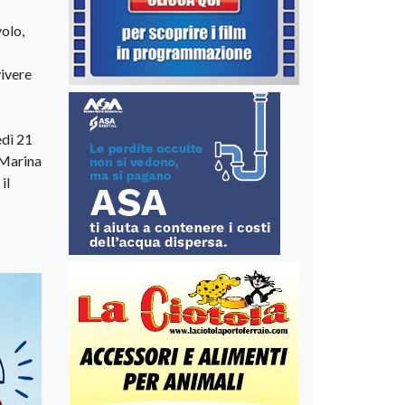
volo,
vivere
edì 21
 Marina
il