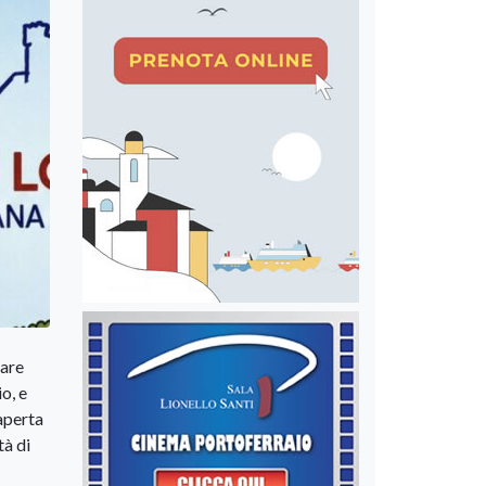
iare
o, e
aperta
tà di