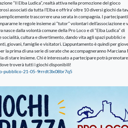
zione “Il Elba Ludica”, realtà attiva nella promozione del gioco
osi associati da tutta l’Elba e offrira’ oltre 10 diversi giochi da ta
le semplicemente trascorrere una serata in compagnia. I partecipanti
impararne le regole insieme ai “tutor” volontari dell’associazione e 
tiva nasce dalla volontà comune della Pro Loco e di “Elba Ludica” di
e socialità, cultura e divertimento, dando vita agli spazi pubblici e
nti, giovani, famiglie e visitatori. L’appuntamento è quindi per giov
 per la prima di una serie di serate che accompagneranno Marciana
ia di stare insieme. Chi è interessato a partecipare potrà prenotare 
ove troverà tutti i giochi disponibili!
nto-pubblico-21-05-9rrrdt3lx08br7q5