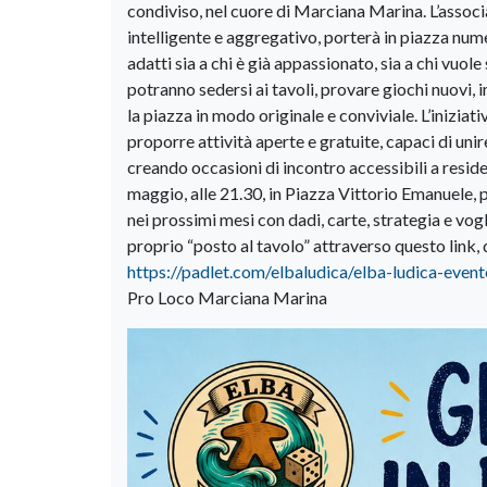
condiviso, nel cuore di Marciana Marina. L’associa
intelligente e aggregativo, porterà in piazza numer
adatti sia a chi è già appassionato, sia a chi vuo
potranno sedersi ai tavoli, provare giochi nuovi, 
la piazza in modo originale e conviviale. L’inizia
proporre attività aperte e gratuite, capaci di unir
creando occasioni di incontro accessibili a reside
maggio, alle 21.30, in Piazza Vittorio Emanuele,
nei prossimi mesi con dadi, carte, strategia e vogl
proprio “posto al tavolo” attraverso questo link, d
https://padlet.com/elbaludica/elba-ludica-eve
Pro Loco Marciana Marina