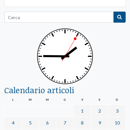
Calendario articoli
L
M
M
G
V
S
D
1
2
3
4
5
6
7
8
9
10