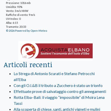
Pressione: 1016 mb
Umidità: 93%
Vento: 3 m/s NNW
Raffiche di vento: 9 m/s
UV-Index: 0
Alba: 6:15
Tramonto: 20:33
© 2026 Powered by Open-Meteo
Articoli recenti
Lo Strega di Antonio Scurati e Stefano Petrocchi
all’Elba
Con gli O.I.&B il tributo a Zucchero è stato un trionfo
Effettuate prove di salvataggio contro gli annegamenti
Rotta Elba–Bali: il viaggio “impossibile” di Moira Lena
Tassi
Alla scoperta di chiese, santi, antichi vigneti e mulini