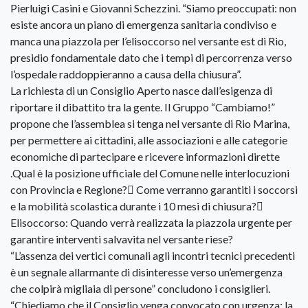
Pierluigi Casini e Giovanni Schezzini. “Siamo preoccupati: non
esiste ancora un piano di emergenza sanitaria condiviso e
manca una piazzola per l’elisoccorso nel versante est di Rio,
presidio fondamentale dato che i tempi di percorrenza verso
l’ospedale raddoppieranno a causa della chiusura”.
La richiesta di un Consiglio Aperto nasce dall’esigenza di
riportare il dibattito tra la gente. Il Gruppo “Cambiamo!”
propone che l’assemblea si tenga nel versante di Rio Marina,
per permettere ai cittadini, alle associazioni e alle categorie
economiche di partecipare e ricevere informazioni dirette
.Qual è la posizione ufficiale del Comune nelle interlocuzioni
con Provincia e Regione? Come verranno garantiti i soccorsi
e la mobilità scolastica durante i 10 mesi di chiusura?
Elisoccorso: Quando verrà realizzata la piazzola urgente per
garantire interventi salvavita nel versante riese?
“L’assenza dei vertici comunali agli incontri tecnici precedenti
è un segnale allarmante di disinteresse verso un’emergenza
che colpirà migliaia di persone” concludono i consiglieri.
“Chiediamo che il Consiglio venga convocato con urgenza: la