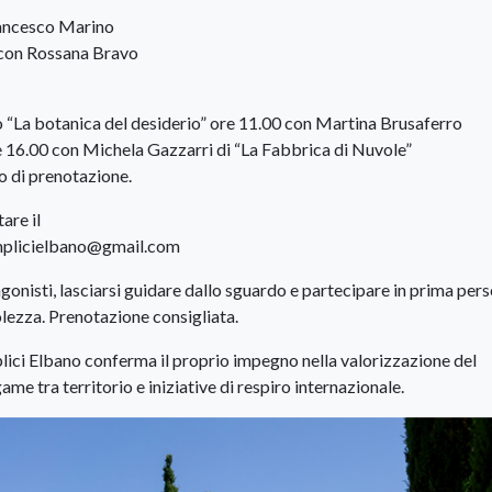
Francesco Marino
 con Rossana Bravo
rso “La botanica del desiderio” ore 11.00 con Martina Brusaferro
e 16.00 con Michela Gazzarri di “La Fabbrica di Nuvole”
no di prenotazione.
are il
emplicielbano@gmail.com
gonisti, lasciarsi guidare dallo sguardo e partecipare in prima per
olezza. Prenotazione consigliata.
lici Elbano conferma il proprio impegno nella valorizzazione del
ame tra territorio e iniziative di respiro internazionale.