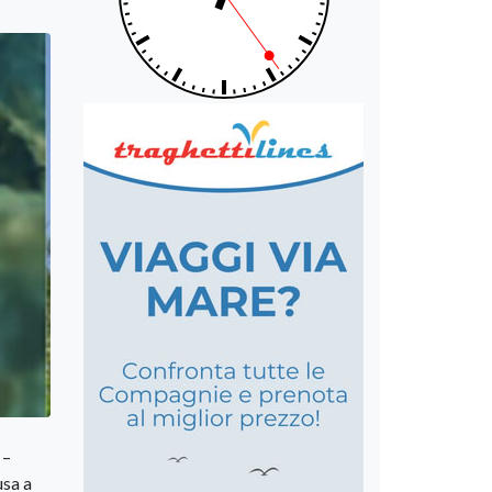
 –
usa a