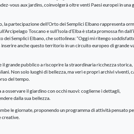
ndez-vous aux jardins, coinvolgerà oltre venti Paesi europei in una
ano, la partecipazione dell’Orto dei Semplici Elbano rappresenta orm
ll’Arcipelago Toscano e sull’Isola d’Elba è stata promossa fin dall’
o dei Semplici Elbano, che sottolinea: “Oggi mi ritengo soddisfatt
a inserire anche questo territorio in un circuito europeo di grande v
e il grande pubblico a riscoprire la straordinaria ricchezza storica,
liani. Non solo luoghi di bellezza, ma veri e propri archivi viventi, 
orso del tempo.
ta a osservare il giardino con occhi nuovi: coglierne i dettagli,
rendere dalla sua bellezza.
mbe le giornate, proponendo un programma di attività pensato pe
 creative.