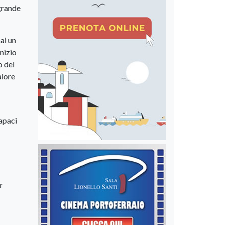
 grande
ai un
inizio
o del
alore
capaci
r