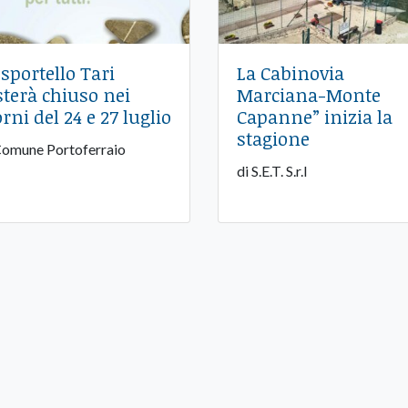
 sportello Tari
La Cabinovia
sterà chiuso nei
Marciana-Monte
orni del 24 e 27 luglio
Capanne” inizia la
stagione
Comune Portoferraio
di S.E.T. S.r.l