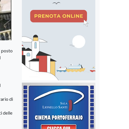
1 posto
l
l
ario di
i delle