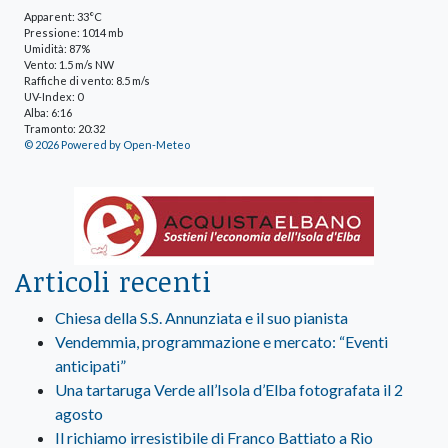
Apparent: 33°C
Pressione: 1014 mb
Umidità: 87%
Vento: 1.5 m/s NW
Raffiche di vento: 8.5 m/s
UV-Index: 0
Alba: 6:16
Tramonto: 20:32
© 2026 Powered by Open-Meteo
Articoli recenti
Chiesa della S.S. Annunziata e il suo pianista
Vendemmia, programmazione e mercato: “Eventi
anticipati”
Una tartaruga Verde all’Isola d’Elba fotografata il 2
agosto
Il richiamo irresistibile di Franco Battiato a Rio