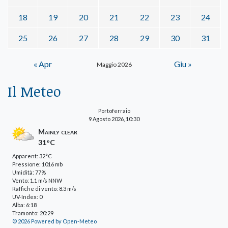
18
19
20
21
22
23
24
25
26
27
28
29
30
31
« Apr
Giu »
Maggio 2026
Il Meteo
Portoferraio
9 Agosto 2026, 10:30
Mainly clear
31°C
Apparent: 32°C
Pressione: 1016 mb
Umidità: 77%
Vento: 1.1 m/s NNW
Raffiche di vento: 8.3 m/s
UV-Index: 0
Alba: 6:18
Tramonto: 20:29
© 2026 Powered by Open-Meteo