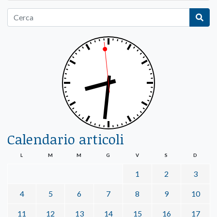
Calendario articoli
L
M
M
G
V
S
D
1
2
3
4
5
6
7
8
9
10
11
12
13
14
15
16
17