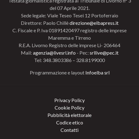
Testata giornalistica registrata al Tribunale di Livorno n° 3
del 07 Aprile 2021.
Sede legale: Viale Teseo Tesei 12 Portoferraio
Direttore: Paolo Chillè
direzione@elbapress.it
C. Fiscale e P. Iva 01891420497 registro delle imprese
Maremma e Tirreno
R.E.A. Livorno Registro delle imprese Li- 206464
Mail:
agenzia@livesrl.info
- Pec:
srllive@pec.it
Tel: 348.3803386 – 328.8199000
Programmazione e layout
Infoelba srl
Privacy Policy
Cookie Policy
Pubblicità elettorale
Codice etico
Contatti