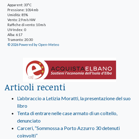
Apparent: 33°C
Pressione: 1014 mb
Umidità: 85%
Vento: 2.9 m/s NW
Raffiche di vento: 10 m/s
UV-Index: 0
Alba: 6:17
Tramonto: 20:30
© 2026 Powered by Open-Meteo
Articoli recenti
L’abbraccio a Letizia Moratti, la presentazione del suo
libro
Tenta di entrare nelle case armato di un coltello,
denunciato
Carceri, “Sommossa a Porto Azzurro 30 detenuti
coinvolti”