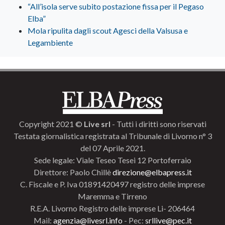
“All’isola serve subito postazione fissa per il Pegaso
Elba”
Mola ripulita dagli scout Agesci della Valsusa e
Legambiente
Copyright 2021 ©
Live srl
- Tutti i diritti sono riservati
Testata giornalistica registrata al Tribunale di Livorno n° 3
del 07 Aprile 2021.
Sede legale: Viale Teseo Tesei 12 Portoferraio
Direttore: Paolo Chillè
direzione@elbapress.it
C. Fiscale e P. Iva 01891420497 registro delle imprese
Maremma e Tirreno
R.E.A. Livorno Registro delle imprese Li- 206464
Mail:
agenzia@livesrl.info
- Pec:
srllive@pec.it