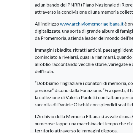
ad un bando del PNRR (Piano Nazionale di Ripresa 
attraverso la condivisione di una memoria collett
All’indirizzo
www.archiviomemoriaelbana.it
è or
digitalizzate, una sorta di grande album di famigl
da Promemoria, azienda leader del mondo dell’herit
Immagini sbiadite, ritratti antichi, paesaggi iden
cominciato a rivelarsi, quasi a rianimarsi, quando 
all’oblio raccontando vecchie storie, variegate e a
dell’Isola.
“Dobbiamo ringraziare i donatori di memoria, col
preziose” dicono dalla Fonazione. “Fra questi, il f
la collezione di Valeria Paoletti con l’album pers
raccolta di Daniele Olschki con splendidi scatti de
L’Archivio della Memoria Elbana si avvale di una A
numerose tappe, una macchina del tempo che ci cat
territorio attraverso le immagini d’epoca.