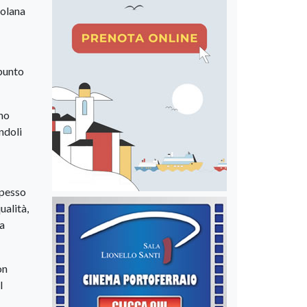
solana
 punto
nno
ndoli
spesso
ualità,
sa
on
l