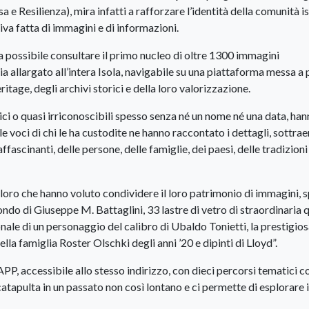
e Resilienza), mira infatti a rafforzare l’identità della comunità i
iva fatta di immagini e di informazioni.
a possibile consultare il primo nucleo di oltre 1300 immagini
ia allargato all’intera Isola, navigabile su una piattaforma messa a
age, degli archivi storici e della loro valorizzazione.
tici o quasi irriconoscibili spesso senza né un nome né una data, ha
le voci di chi le ha custodite ne hanno raccontato i dettagli, sottrae
ffascinanti, delle persone, delle famiglie, dei paesi, delle tradizioni
oro che hanno voluto condividere il loro patrimonio di immagini, 
ondo di Giuseppe M. Battaglini, 33 lastre di vetro di straordinaria q
onale di un personaggio del calibro di Ubaldo Tonietti, la prestigio
lla famiglia Roster Olschki degli anni ’20 e dipinti di Lloyd”.
PP, accessibile allo stesso indirizzo, con dieci percorsi tematici c
apulta in un passato non così lontano e ci permette di esplorare i