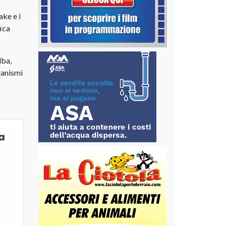
ke e i
fica
lba,
ganismi