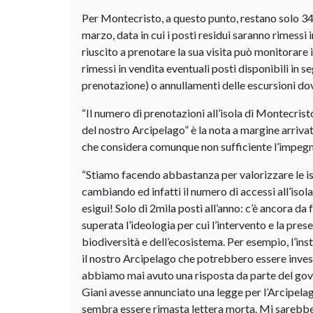
Per Montecristo, a questo punto, restano solo 34 po
marzo, data in cui i posti residui saranno rimessi i
riuscito a prenotare la sua visita può monitorare i
rimessi in vendita eventuali posti disponibili in se
prenotazione) o annullamenti delle escursioni do
“Il numero di prenotazioni all’isola di Montecris
del nostro Arcipelago” è la nota a margine arrivata
che considera comunque non sufficiente l’impegno
“Stiamo facendo abbastanza per valorizzare le i
cambiando ed infatti il numero di accessi all’iso
esigui! Solo di 2mila posti all’anno: c’è ancora da
superata l’ideologia per cui l’intervento e la pr
biodiversità e dell’ecosistema. Per esempio, l’in
il nostro Arcipelago che potrebbero essere invest
abbiamo mai avuto una risposta da parte del gove
Giani avesse annunciato una legge per l’Arcipelag
sembra essere rimasta lettera morta. Mi sarebbe 