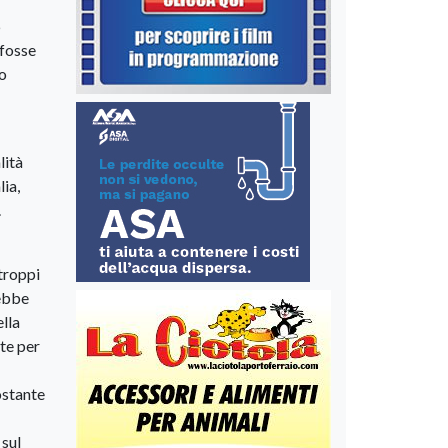
6
 fosse
no
lità
lia,
.
troppi
rebbe
lla
te per
ostante
 sul