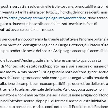
sti riservati ai residenti nelle isole toscane, prenotabili entro il 
n vendita a tariffa intera per tutti. Quindi chi, dei non residenti, non
l sito
https://www.parcoarcipelago.info/montecristo
, dove saran
guito a rinunce (in base alle condizioni sottoscritte in fase di
vuti ad avverse condizioni meteo.
to per quest’anno, conferma la grande attrattiva e l’enorme potenzia
 da parte del consigliere regionale Diego Petrucci, di Fratelli d’Ita
 per rendere le perle del nostro Arcipelago ancora più accessibili
sole toscane? Anche grazie al mio interessamento qualcosa sta
la di Montecristo è stato raddoppiato ma si parla ancora di numero 
 fare molto. A mio parere” – si legge nella nota del consigliere “and
esenza dell’uomo producono solo conseguenze negative alla tenuta de
stallazione di campi boe – ecocompatibili – produrrebbe delle entra
ite nella tutela ambientale delle isole. Purtroppo, su questo non
rnatore e non è mai partita una seria discussione a riguardo. Non
o nell’ottobre scorso, dopo più di tre mesi anche questa iniziativa
piaciuto partecipare ad un confronto con il Presidente di Regione