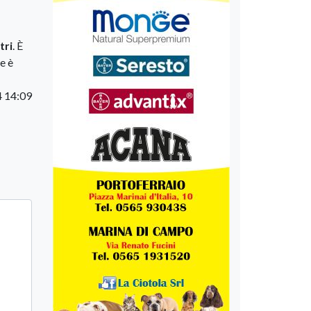
tri
. È
e è
4 14:09