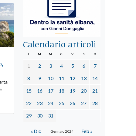
Calendario articoli
L
M
M
G
V
S
D
o,
1
2
3
4
5
6
7
8
9
10
11
12
13
14
erta
e
15
16
17
18
19
20
21
22
23
24
25
26
27
28
29
30
31
« Dic
Feb »
Gennaio 2024