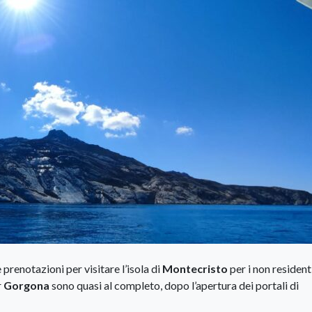
 prenotazioni per visitare l’isola di
Montecristo
per i non residenti
r
Gorgona
sono quasi al completo, dopo l’apertura dei portali di