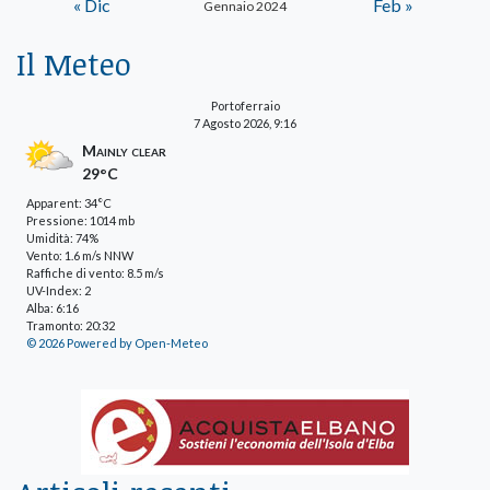
« Dic
Feb »
Gennaio 2024
Il Meteo
Portoferraio
7 Agosto 2026, 9:16
Mainly clear
29°C
Apparent: 34°C
Pressione: 1014 mb
Umidità: 74%
Vento: 1.6 m/s NNW
Raffiche di vento: 8.5 m/s
UV-Index: 2
Alba: 6:16
Tramonto: 20:32
© 2026 Powered by Open-Meteo