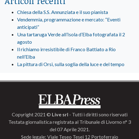
Articoli recenti
Chiesa della S.S. Annunziata e il suo pianista
Vendemmia, programmazione e mercato: “Eventi
anticipati”
Una tartaruga Verde all’Isola d’Elba fotografata il 2
agosto
Il richiamo irresistibile di Franco Battiato a Rio
nell’Elba
La pittura di Orsi, sulla soglia della luce e del tempo
Copyright 2021 ©
Live srl
- Tutti i diritti sono riservati
Testata giornalistica registrata al Tribunale di Livorno n° 3
del 07 Aprile 2021.
Sede legale: Viale Teseo Tesei 12 Portoferraio