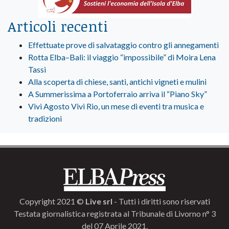
Articoli recenti
Effettuate prove di salvataggio contro gli annegamenti
Rotta Elba–Bali: il viaggio “impossibile” di Moira Lena
Tassi
Alla scoperta di chiese, santi, antichi vigneti e mulini
A Summerissima a Portoferraio arriva il “Piano Sky”
Vivi Agosto Vivi Rio, un mese di eventi tra musica e
tradizioni
Copyright 2021 ©
Live srl
- Tutti i diritti sono riservati
Testata giornalistica registrata al Tribunale di Livorno n° 3
del 07 Aprile 2021.