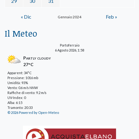
29
30
31
« Dic
Feb »
Gennaio 2024
Il Meteo
Portoferraio
6 Agosto 2026, 1:58
Partly cloudy
27°C
Apparent: 34°C
Pressione: 1016 mb
Umidità: 93%
Vento: 0.6 m/s NNW
Raffiche di vento: 9.2 m/s
UV-Index: 0
Alba: 6:15
Tramonto: 20:33
© 2026 Powered by Open-Meteo