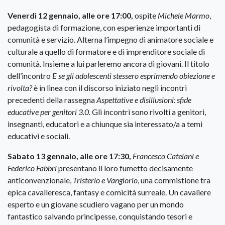
Venerdì 12 gennaio, alle ore 17:00,
ospite
Michele Marmo
,
pedagogista di formazione, con esperienze importanti di
comunità e servizio. Alterna l’impegno di animatore sociale e
culturale a quello di formatore e di imprenditore sociale di
comunità. Insieme a lui parleremo ancora di giovani. Il titolo
dell’incontro
E se gli adolescenti stessero esprimendo obiezione e
rivolta?
è in linea con il discorso iniziato negli incontri
precedenti della rassegna
Aspettative e disillusioni: sfide
educative per genitori 3.0.
Gli incontri sono rivolti a genitori,
insegnanti, educatori e a chiunque sia interessato/a a temi
educativi e sociali.
Sabato 13 gennaio, alle ore 17:30,
Francesco Catelani e
Federico Fabbri
presentano il loro fumetto decisamente
anticonvenzionale,
Tristerio e Vanglorio
, una commistione tra
epica cavalleresca, fantasy e comicità surreale. Un cavaliere
esperto e un giovane scudiero vagano per un mondo
fantastico salvando principesse, conquistando tesori e