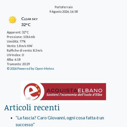
Portoferraio
9 Agosto 2026, 16:58
Clear sky
32°C
Apparent: 32°C
Pressione: 1016 mb
Umidità: 77%
Vento: 1.8 m/s NW
Raffiche di vento: 8.3 m/s
UV-Index: 0
Alba: 6:18
Tramonto: 20:29
© 2026 Powered by Open-Meteo
Articoli recenti
“La fascia? Caro Giovanni, ogni cosa fatta è un
successo”