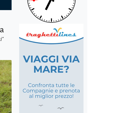
na
i"