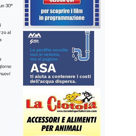
 un 30°
i
rzo al
a
a
giorno
 nuovi