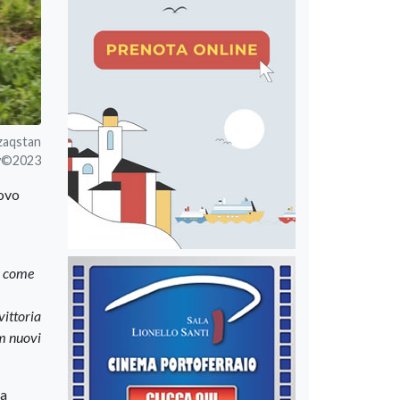
azaqstan
cy©2023
uovo
di come
vittoria
am nuovi
la