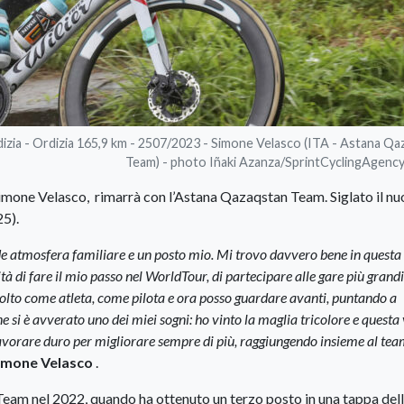
dizia - Ordizia 165,9 km - 2507/2023 - Simone Velasco (ITA - Astana Q
Team) - photo Iñaki Azanza/SprintCyclingAgen
 Simone Velasco, rimarrà con l’Astana Qazaqstan Team. Siglato il n
25).
e atmosfera familiare e un posto mio. Mi trovo davvero bene in questa
à di fare il mio passo nel WorldTour, di partecipare alle gare più gran
 molto come atleta, come pilota e ora posso guardare avanti, puntando a
 si è avverato uno dei miei sogni: ho vinto la maglia tricolore e questa 
lavorare duro per migliorare sempre di più, raggiungendo insieme al te
imone Velasco
.
eam nel 2022, quando ha ottenuto un terzo posto in una tappa del