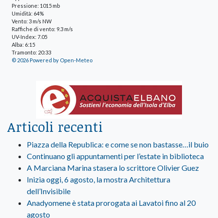
Pressione: 1015 mb
Umidità: 64%
Vento: 3 m/s NW
Raffiche di vento: 9.3 m/s
UV-Index: 7.05
Alba: 6:15
Tramonto: 20:33
© 2026 Powered by Open-Meteo
Articoli recenti
Piazza della Republica: e come se non bastasse…il buio
Continuano gli appuntamenti per l’estate in biblioteca
A Marciana Marina stasera lo scrittore Olivier Guez
Inizia oggi, 6 agosto, la mostra Architettura
dell’Invisibile
Anadyomene è stata prorogata ai Lavatoi fino al 20
agosto