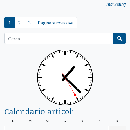
marketing
1
2
3
Pagina successiva
Calendario articoli
L
M
M
G
V
S
D