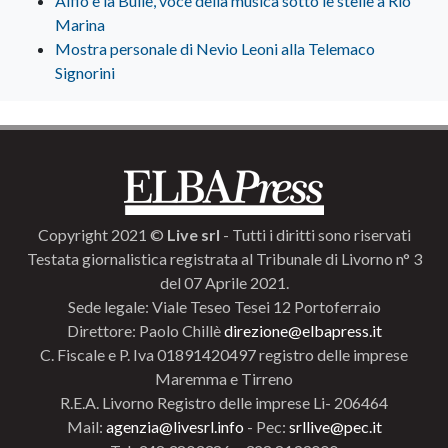
Alfio e la Bulle, voce della musica sotto le stelle a Rio
Marina
Mostra personale di Nevio Leoni alla Telemaco
Signorini
Copyright 2021 ©
Live srl
- Tutti i diritti sono riservati
Testata giornalistica registrata al Tribunale di Livorno n° 3
del 07 Aprile 2021.
Sede legale: Viale Teseo Tesei 12 Portoferraio
Direttore: Paolo Chillè
direzione@elbapress.it
C. Fiscale e P. Iva 01891420497 registro delle imprese
Maremma e Tirreno
R.E.A. Livorno Registro delle imprese Li- 206464
Mail:
agenzia@livesrl.info
- Pec:
srllive@pec.it