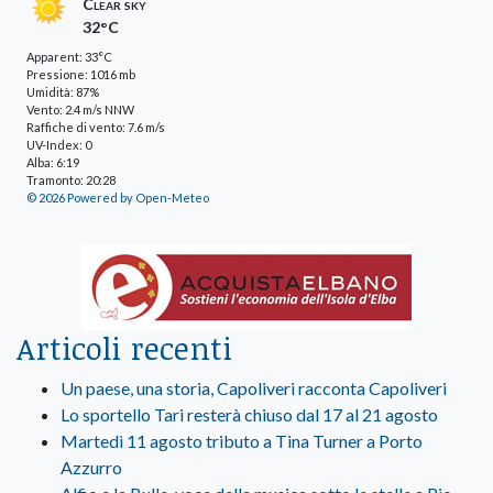
Clear sky
32°C
Apparent: 33°C
Pressione: 1016 mb
Umidità: 87%
Vento: 2.4 m/s NNW
Raffiche di vento: 7.6 m/s
UV-Index: 0
Alba: 6:19
Tramonto: 20:28
© 2026 Powered by Open-Meteo
Articoli recenti
Un paese, una storia, Capoliveri racconta Capoliveri
Lo sportello Tari resterà chiuso dal 17 al 21 agosto
Martedì 11 agosto tributo a Tina Turner a Porto
Azzurro