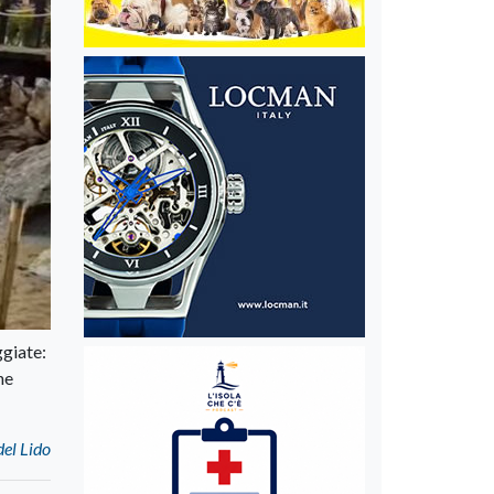
ggiate:
he
del Lido