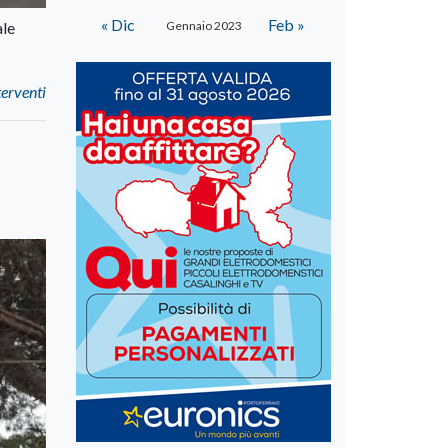
« Dic
Feb »
ale
Gennaio 2023
terventi