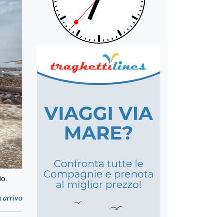
io.
n arrivo