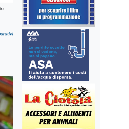
io
parativi