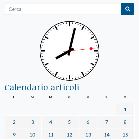
Calendario articoli
L
M
M
G
V
S
D
1
2
3
4
5
6
7
8
9
10
11
12
13
14
15