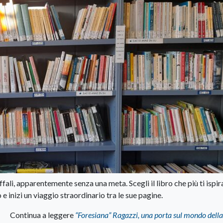
fali, apparentemente senza una meta. Scegli il libro che più ti ispir
 e inizi un viaggio straordinario tra le sue pagine.
Continua a leggere
“Foresiana” Ragazzi, una porta sul mondo della