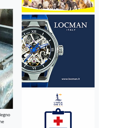
 legno
che