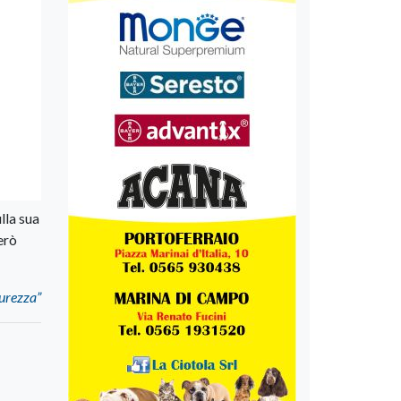
lla sua
erò
curezza”