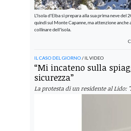
L'Isola d'Elba si prepara alla sua prima neve del
quindi sul Monte Capanne, ma attenzione anche a 
collinare dell'isola.
C
IL CASO DEL GIORNO
/ IL VIDEO
“Mi incateno sulla spiag
sicurezza”
La protesta di un residente al Lido: "