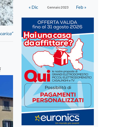
« Dic
Feb »
Gennaio 2023
scarica”
i