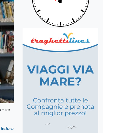
a – se
 lettura