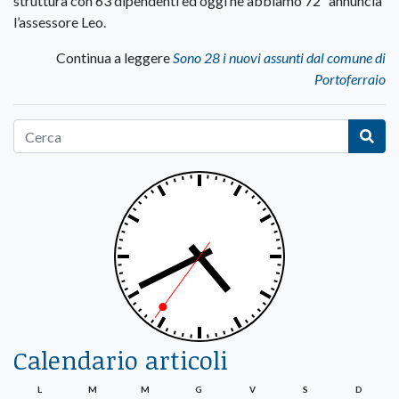
struttura con 63 dipendenti ed oggi ne abbiamo 72” annuncia
l’assessore Leo.
Continua a leggere
Sono 28 i nuovi assunti dal comune di
Portoferraio
Calendario articoli
L
M
M
G
V
S
D