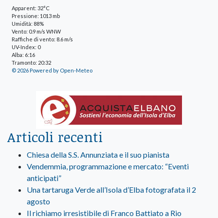
Apparent: 32°C
Pressione: 1013 mb
Umidità: 88%
Vento: 0.9 m/s WNW
Raffiche di vento: 8.6 m/s
UV-Index: 0
Alba: 6:16
Tramonto: 20:32
© 2026 Powered by Open-Meteo
Articoli recenti
Chiesa della S.S. Annunziata e il suo pianista
Vendemmia, programmazione e mercato: “Eventi
anticipati”
Una tartaruga Verde all’Isola d’Elba fotografata il 2
agosto
Il richiamo irresistibile di Franco Battiato a Rio