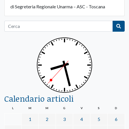
di Segreteria Regionale Unarma – ASC - Toscana
Calendario articoli
L
M
M
G
V
S
D
1
2
3
4
5
6