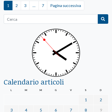
1
2
3
…
7
Pagina successiva
Calendario articoli
L
M
M
G
V
S
D
1
2
3
4
5
6
7
8
9