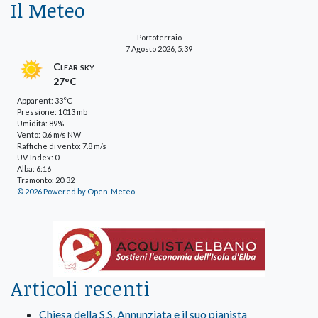
Il Meteo
Portoferraio
7 Agosto 2026, 5:39
Clear sky
27°C
Apparent: 33°C
Pressione: 1013 mb
Umidità: 89%
Vento: 0.6 m/s NW
Raffiche di vento: 7.8 m/s
UV-Index: 0
Alba: 6:16
Tramonto: 20:32
© 2026 Powered by Open-Meteo
Articoli recenti
Chiesa della S.S. Annunziata e il suo pianista