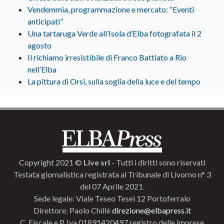
Vendemmia, programmazione e mercato: “Eventi
anticipati”
Una tartaruga Verde all’Isola d’Elba fotografata il 2
agosto
Il richiamo irresistibile di Franco Battiato a Rio
nell’Elba
La pittura di Orsi, sulla soglia della luce e del tempo
Copyright 2021 ©
Live srl
- Tutti i diritti sono riservati
Testata giornalistica registrata al Tribunale di Livorno n° 3
del 07 Aprile 2021.
Sede legale: Viale Teseo Tesei 12 Portoferraio
Direttore: Paolo Chillè
direzione@elbapress.it
C. Fiscale e P. Iva 01891420497 registro delle imprese