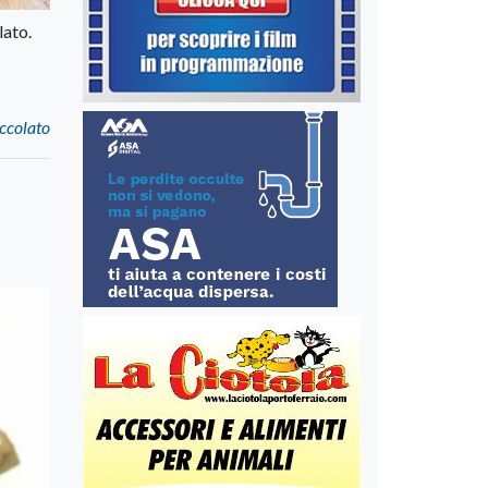
lato.
occolato