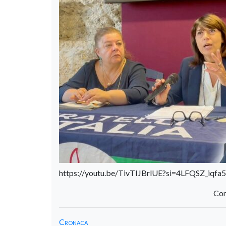
https://youtu.be/TivTIJBrlUE?si=4LFQSZ_iqfa
Con
Cronaca