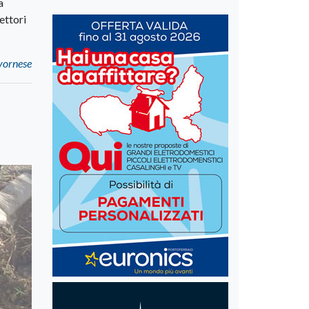
a
ettori
ivornese