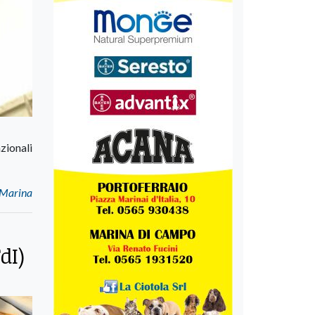
zionali
a Marina
dI)