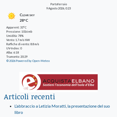
Portoferraio
9 Agosto 2026, 0:23
Clear sky
28°C
Apparent: 33°C
Pressione: 1016 mb
Umidità: 78%
Vento: 1.7 m/s NW
Raffiche di vento: 8.8 m/s
UV-Index: 0
Alba: 6:18
Tramonto: 20:29
© 2026 Powered by Open-Meteo
Articoli recenti
L’abbraccio a Letizia Moratti, la presentazione del suo
libro