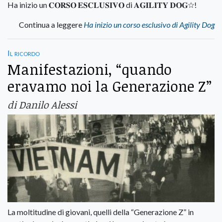
Ha inizio un 𝐂𝐎𝐑𝐒𝐎 𝐄𝐒𝐂𝐋𝐔𝐒𝐈𝐕𝐎 di 𝐀𝐆𝐈𝐋𝐈𝐓𝐘 𝐃𝐎𝐆☆!
Continua a leggere
Ha inizio un corso esclusivo di Agility Dog
Il ricordo
Manifestazioni, “quando
eravamo noi la Generazione Z”
di Danilo Alessi
La moltitudine di giovani, quelli della “Generazione Z” in