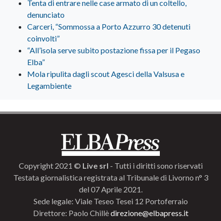
Tenta di entrare nelle case armato di un coltello,
denunciato
Carceri, “Sommossa a Porto Azzurro 30 detenuti
coinvolti”
“All’isola serve subito postazione fissa per il Pegaso
Elba”
Mola ripulita dagli scout Agesci della Valsusa e
Legambiente
Copyright 2021 ©
Live srl
- Tutti i diritti sono riservati
Testata giornalistica registrata al Tribunale di Livorno n° 3
del 07 Aprile 2021.
Sede legale: Viale Teseo Tesei 12 Portoferraio
Direttore: Paolo Chillè
direzione@elbapress.it