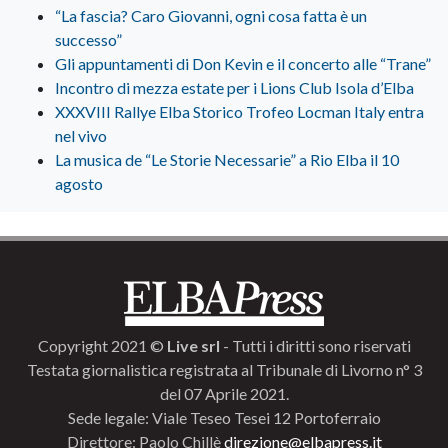
“La fascia? Caro Giovanni, ogni cosa fatta è un
successo”
Gli appuntamenti di Don Kevin e il concerto alle “Trane”
Incontro di mezza estate per i Lions Club Isola d’Elba
XXXVIII Rallye Elba Storico Trofeo Locman Italy entra
nel vivo
La musica de “Le Storie Necessarie” a Rio Elba il 10
agosto
Copyright 2021 ©
Live srl
- Tutti i diritti sono riservati
Testata giornalistica registrata al Tribunale di Livorno n° 3
del 07 Aprile 2021.
Sede legale: Viale Teseo Tesei 12 Portoferraio
Direttore: Paolo Chillè
direzione@elbapress.it