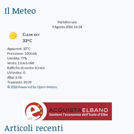
Il Meteo
Portoferraio
9 Agosto 2026, 16:24
Clear sky
33°C
Apparent: 32°C
Pressione: 1016 mb
Umidità: 77%
Vento: 1.6 m/s NW
Raffiche di vento: 8.3 m/s
UV-Index: 0
Alba: 6:18
Tramonto: 20:29
© 2026 Powered by Open-Meteo
Articoli recenti