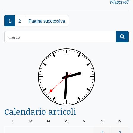
Nisporto?
1
2
Pagina successiva
Calendario articoli
L
M
M
G
V
S
D
1
2