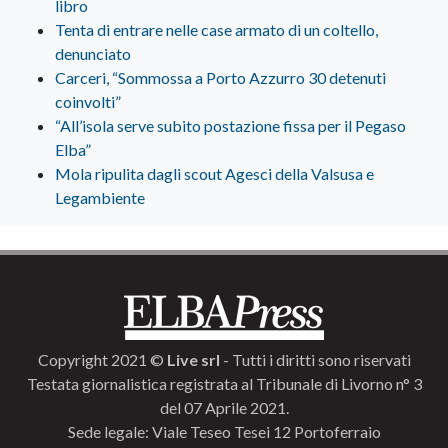
libro
Tenta di entrare nelle case armato di un coltello,
denunciato
Carceri, “Sommossa a Porto Azzurro 30 detenuti
coinvolti”
“All’isola serve subito postazione fissa per il Pegaso
Elba”
Mola ripulita dagli scout Agesci della Valsusa e
Legambiente
Copyright 2021 ©
Live srl
- Tutti i diritti sono riservati
Testata giornalistica registrata al Tribunale di Livorno n° 3
del 07 Aprile 2021.
Sede legale: Viale Teseo Tesei 12 Portoferraio