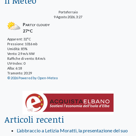
Il Meteo
Portoferraio
9 Agosto 2026, 3:27
Partly cloudy
27°C
Apparent: 32°C
Pressione: 1016 mb
Umidità: 85%
Vento: 2.9 m/s NW
Raffiche di vento: 8.4 m/s
UV-Index: 0
Alba: 6:18
Tramonto: 20:29
© 2026 Powered by Open-Meteo
Articoli recenti
L’abbraccio a Letizia Moratti, la presentazione del suo