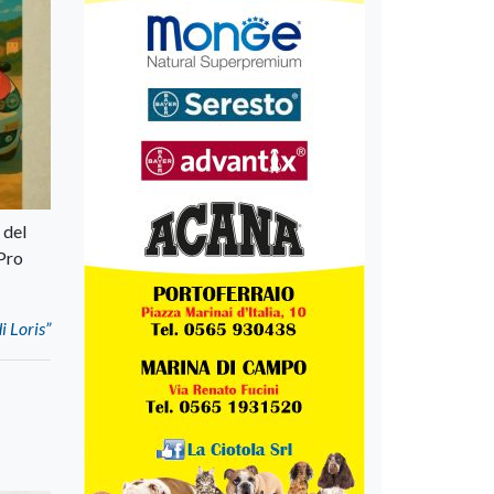
 del
 Pro
di Loris”