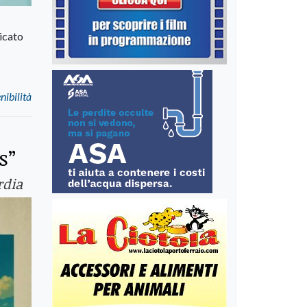
icato
nibilità
s”
rdia