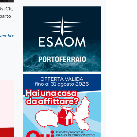
si Cit,
mparto
ovembre