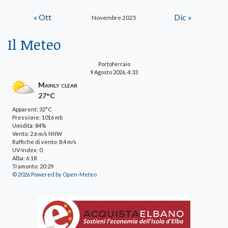
« Ott
Dic »
Novembre 2025
Il Meteo
Portoferraio
9 Agosto 2026, 4:33
Mainly clear
27°C
Apparent: 32°C
Pressione: 1016 mb
Umidità: 84%
Vento: 2.6 m/s NNW
Raffiche di vento: 8.4 m/s
UV-Index: 0
Alba: 6:18
Tramonto: 20:29
© 2026 Powered by Open-Meteo