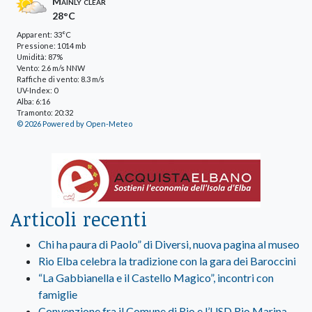
Mainly clear
28°C
Apparent: 33°C
Pressione: 1014 mb
Umidità: 87%
Vento: 2.6 m/s NNW
Raffiche di vento: 8.3 m/s
UV-Index: 0
Alba: 6:16
Tramonto: 20:32
© 2026 Powered by Open-Meteo
Articoli recenti
Chi ha paura di Paolo” di Diversi, nuova pagina al museo
Rio Elba celebra la tradizione con la gara dei Baroccini
“La Gabbianella e il Castello Magico”, incontri con
famiglie
Convenzione fra il Comune di Rio e l’USD Rio Marina