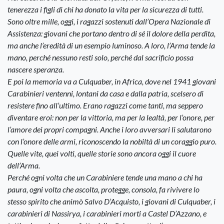
tenerezza i figli di chi ha donato la vita per la sicurezza di tutti.
Sono oltre mille, oggi, i ragazzi sostenuti dall’Opera Nazionale di
Assistenza: giovani che portano dentro di sé il dolore della perdita,
ma anche l’eredità di un esempio luminoso. A loro, l’Arma tende la
mano, perché nessuno resti solo, perché dal sacrificio possa
nascere speranza.
E poi la memoria va a Culquaber, in Africa, dove nel 1941 giovani
Carabinieri ventenni, lontani da casa e dalla patria, scelsero di
resistere fino all’ultimo. Erano ragazzi come tanti, ma seppero
diventare eroi: non per la vittoria, ma per la lealtà, per l’onore, per
l’amore dei propri compagni. Anche i loro avversari li salutarono
con l’onore delle armi, riconoscendo la nobiltà di un coraggio puro.
Quelle vite, quei volti, quelle storie sono ancora oggi il cuore
dell’Arma.
Perché ogni volta che un Carabiniere tende una mano a chi ha
paura, ogni volta che ascolta, protegge, consola, fa
rivivere lo
stesso spirito che animò Salvo D’Acquisto, i giovani di Culquaber, i
carabinieri di Nassirya, i carabinieri morti a Castel D’Azzano, e