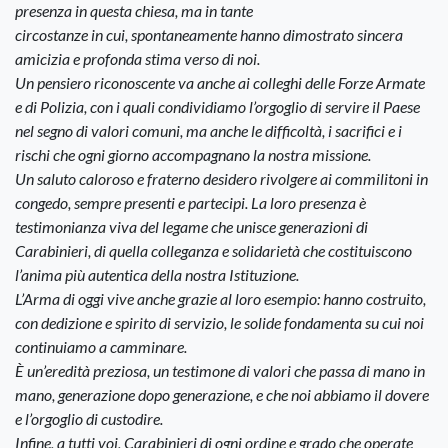
presenza in questa chiesa, ma in tante
circostanze in cui, spontaneamente hanno dimostrato sincera
amicizia e profonda stima verso di noi.
Un pensiero riconoscente va anche ai colleghi delle Forze Armate
e di Polizia, con i quali condividiamo l’orgoglio di servire il Paese
nel segno di valori comuni, ma anche le difficoltà, i sacrifici e i
rischi che ogni giorno accompagnano la nostra missione.
Un saluto caloroso e fraterno desidero rivolgere ai commilitoni in
congedo, sempre presenti e partecipi. La loro presenza è
testimonianza viva del legame che unisce generazioni di
Carabinieri, di quella colleganza e solidarietà che costituiscono
l’anima più autentica della nostra Istituzione.
L’Arma di oggi vive anche grazie al loro esempio: hanno costruito,
con dedizione e spirito di servizio, le solide fondamenta su cui noi
continuiamo a camminare.
È un’eredità preziosa, un testimone di valori che passa di mano in
mano, generazione dopo generazione, e che noi abbiamo il dovere
e l’orgoglio di custodire.
Infine, a tutti voi, Carabinieri di ogni ordine e grado che operate