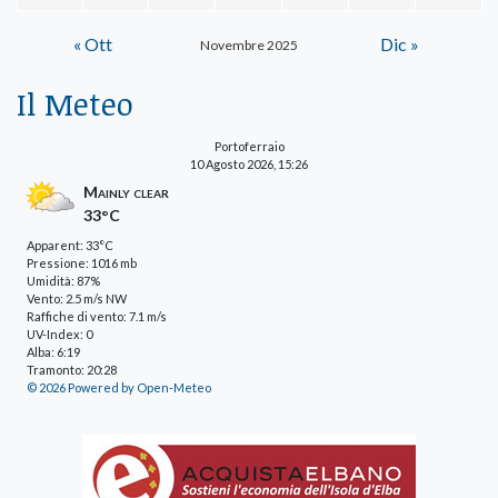
« Ott
Dic »
Novembre 2025
Il Meteo
Portoferraio
10 Agosto 2026, 15:26
Mainly clear
33°C
Apparent: 33°C
Pressione: 1016 mb
Umidità: 87%
Vento: 2.5 m/s NW
Raffiche di vento: 7.1 m/s
UV-Index: 0
Alba: 6:19
Tramonto: 20:28
© 2026 Powered by Open-Meteo