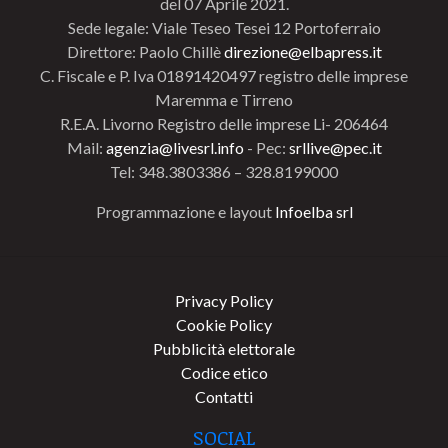
del 07 Aprile 2021.
Sede legale: Viale Teseo Tesei 12 Portoferraio
Direttore: Paolo Chillè
direzione@elbapress.it
C. Fiscale e P. Iva 01891420497 registro delle imprese
Maremma e Tirreno
R.E.A. Livorno Registro delle imprese Li- 206464
Mail:
agenzia@livesrl.info
- Pec:
srllive@pec.it
Tel: 348.3803386 – 328.8199000
Programmazione e layout
Infoelba srl
Privacy Policy
Cookie Policy
Pubblicità elettorale
Codice etico
Contatti
SOCIAL