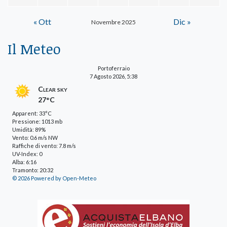
« Ott
Dic »
Novembre 2025
Il Meteo
Portoferraio
7 Agosto 2026, 5:38
Clear sky
27°C
Apparent: 33°C
Pressione: 1013 mb
Umidità: 89%
Vento: 0.6 m/s NW
Raffiche di vento: 7.8 m/s
UV-Index: 0
Alba: 6:16
Tramonto: 20:32
© 2026 Powered by Open-Meteo