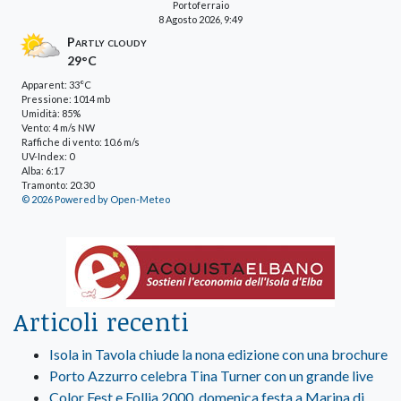
Portoferraio
8 Agosto 2026, 9:49
Partly cloudy
29°C
Apparent: 33°C
Pressione: 1014 mb
Umidità: 85%
Vento: 4 m/s NW
Raffiche di vento: 10.6 m/s
UV-Index: 0
Alba: 6:17
Tramonto: 20:30
© 2026 Powered by Open-Meteo
Articoli recenti
Isola in Tavola chiude la nona edizione con una brochure
Porto Azzurro celebra Tina Turner con un grande live
Color Fest e Follia 2000, domenica festa a Marina di