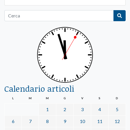
Calendario articoli
L
M
M
G
V
S
D
1
2
3
4
5
6
7
8
9
10
11
12