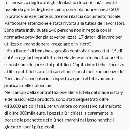
l’osservanza degli obblighi di rilascio di scontrini/ricevute
fiscale da parte degli esercenti, con violazioni vicine al 30%;
in pratica un esercente su tre non rilascia documento fiscale.
Particolare attenzione è stata rivolta alla tutela dei lavoratori.
Sono state individuate 146 persone non in regola con la
normativa previdenziale; verbalizzati 17 datori di lavoro per
utilizzo di manodopera irregolare o in “nero”.
I distributori di benzina e gasolio controllati sono stati 15, di
cui 6 irregolari soprattutto in relazione alla mancata/corretta
esposizione dei prezzi al pubblico. Capita infatti che il prezzo
al litro pubblicizzato sui cartelloni esposti nelle adiacenze dei
“benzinai” siano inferiori rispetto a quelli effettivamente
praticati nelle colonnine.
Nel campo della contraffazione, della tutela dal made in Italy
e della sicurezza prodotti, sono stati sequestrati oltre
418.000 articoli falsi, per un valore complessivo sul mercato
di oltre 300mila euro. I pezzi più richiesti sicuramente le
borse e le pochette dei più noti marchi del lusso nonché i
giocattoli per i più piccoli.