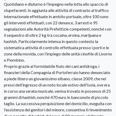
Quotidiano e diuturno è l’impegno nella lotta allo spaccio di
stupefacenti. In aggiunta alle attività di contrasto al traffico
internazionale effettuate in ambito portuale, oltre 100 sono
gli interventi effettuati, con 22 denunce, 3 arresti e 95
segnalazioni alle Autorità Prefettizie competenti, nonché con
il sequestro di oltre 2 kg tra cocaina, eroina, marijuana e
hashish. Particolarmente intensa in questo contesto la
sistematica attività di controllo effettuata presso i porti e le
zone della movida, con l’impiego delle unità cinofile di Livorno
e Piombino.
Proprio grazie al formidabile fiuto dei cani antidroga, i
finanzieri della Compagnia di Portoferraio hanno denunciato
a piede libero un giovanissimo elbano, classe 2009, che nei
pressi dell’ingresso di un noto locale estivo dell’Isola, ove era
in corso una serata musicale, veniva trovato in possesso di 25
grammi di hashish, nonché 470 euro in banconote di piccolo
taglio. La successiva perquisizione del domicilio, eseguita con
l’assistenza dei genitori del minore, consentiva il rinvenimento
di un panetto di hashish del peso di 80 grammi, abilmente