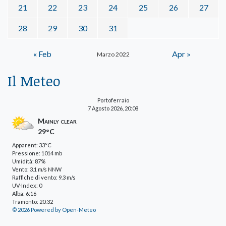
21
22
23
24
25
26
27
28
29
30
31
« Feb
Apr »
Marzo 2022
Il Meteo
Portoferraio
7 Agosto 2026, 20:08
Mainly clear
29°C
Apparent: 33°C
Pressione: 1014 mb
Umidità: 87%
Vento: 3.1 m/s NNW
Raffiche di vento: 9.3 m/s
UV-Index: 0
Alba: 6:16
Tramonto: 20:32
© 2026 Powered by Open-Meteo