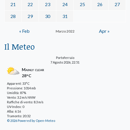
21
22
23
24
25
26
27
28
29
30
31
« Feb
Apr »
Marzo 2022
Il Meteo
Portoferraio
7 Agosto 2026, 22:51
Mainly clear
28°C
Apparent: 33°C
Pressione: 1014 mb
Umidità: 87%
Vento: 3.2 m/s NNW
Raffiche di vento: 8.3 m/s
UV-Index: 0
Alba: 6:16
Tramonto: 20:32
© 2026 Powered by Open-Meteo