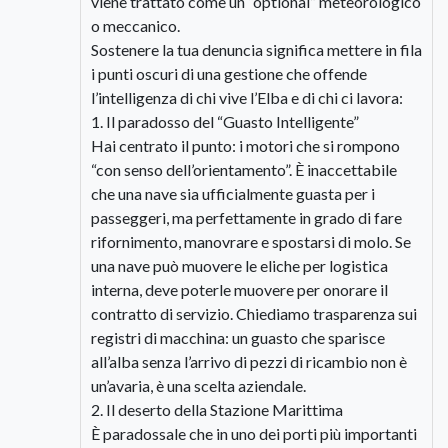
viene trattato come un “optional” meteorologico
o meccanico.
​Sostenere la tua denuncia significa mettere in fila
i punti oscuri di una gestione che offende
l’intelligenza di chi vive l’Elba e di chi ci lavora:
​1. Il paradosso del “Guasto Intelligente”
​Hai centrato il punto: i motori che si rompono
“con senso dell’orientamento”. È inaccettabile
che una nave sia ufficialmente guasta per i
passeggeri, ma perfettamente in grado di fare
rifornimento, manovrare e spostarsi di molo. Se
una nave può muovere le eliche per logistica
interna, deve poterle muovere per onorare il
contratto di servizio. Chiediamo trasparenza sui
registri di macchina: un guasto che sparisce
all’alba senza l’arrivo di pezzi di ricambio non è
un’avaria, è una scelta aziendale.
​2. Il deserto della Stazione Marittima
​È paradossale che in uno dei porti più importanti