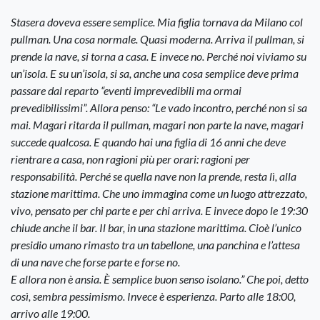
Stasera doveva essere semplice. Mia figlia tornava da Milano col
pullman. Una cosa normale. Quasi moderna. Arriva il pullman, si
prende la nave, si torna a casa. E invece no. Perché noi viviamo su
un’isola. E su un’isola, si sa, anche una cosa semplice deve prima
passare dal reparto “eventi imprevedibili ma ormai
prevedibilissimi”. Allora penso: “Le vado incontro, perché non si sa
mai. Magari ritarda il pullman, magari non parte la nave, magari
succede qualcosa. E quando hai una figlia di 16 anni che deve
rientrare a casa, non ragioni più per orari: ragioni per
responsabilità. Perché se quella nave non la prende, resta lì, alla
stazione marittima. Che uno immagina come un luogo attrezzato,
vivo, pensato per chi parte e per chi arriva. E invece dopo le 19:30
chiude anche il bar. Il bar, in una stazione marittima. Cioè l’unico
presidio umano rimasto tra un tabellone, una panchina e l’attesa
di una nave che forse parte e forse no.
E allora non è ansia. È semplice buon senso isolano.” Che poi, detto
così, sembra pessimismo. Invece è esperienza. Parto alle 18:00,
arrivo alle 19:00.