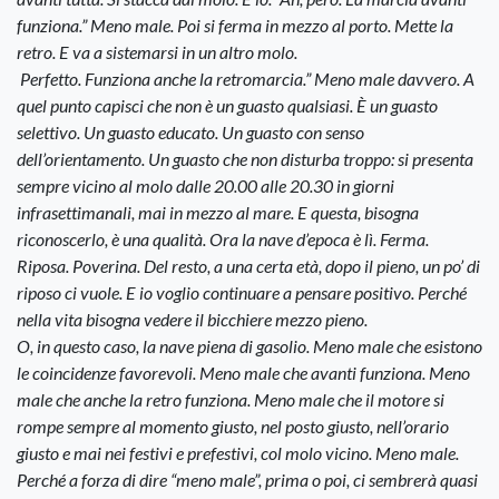
funziona.” Meno male. Poi si ferma in mezzo al porto. Mette la
retro. E va a sistemarsi in un altro molo.
Perfetto. Funziona anche la retromarcia.” Meno male davvero. A
quel punto capisci che non è un guasto qualsiasi. È un guasto
selettivo. Un guasto educato. Un guasto con senso
dell’orientamento. Un guasto che non disturba troppo: si presenta
sempre vicino al molo dalle 20.00 alle 20.30 in giorni
infrasettimanali, mai in mezzo al mare. E questa, bisogna
riconoscerlo, è una qualità. Ora la nave d’epoca è lì. Ferma.
Riposa. Poverina. Del resto, a una certa età, dopo il pieno, un po’ di
riposo ci vuole. E io voglio continuare a pensare positivo. Perché
nella vita bisogna vedere il bicchiere mezzo pieno.
O, in questo caso, la nave piena di gasolio. Meno male che esistono
le coincidenze favorevoli. Meno male che avanti funziona. Meno
male che anche la retro funziona. Meno male che il motore si
rompe sempre al momento giusto, nel posto giusto, nell’orario
giusto e mai nei festivi e prefestivi, col molo vicino. Meno male.
Perché a forza di dire “meno male”, prima o poi, ci sembrerà quasi