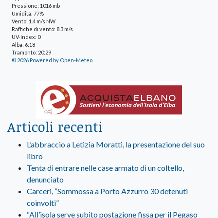
Pressione: 1016 mb
Umidità: 77%
Vento: 1.4 m/s NW
Raffiche di vento: 8.3 m/s
UV-Index: 0
Alba: 6:18
Tramonto: 20:29
© 2026 Powered by Open-Meteo
Articoli recenti
L’abbraccio a Letizia Moratti, la presentazione del suo
libro
Tenta di entrare nelle case armato di un coltello,
denunciato
Carceri, “Sommossa a Porto Azzurro 30 detenuti
coinvolti”
“All’isola serve subito postazione fissa per il Pegaso