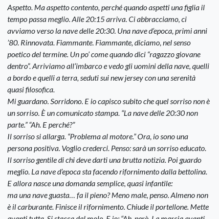
Aspetto. Ma aspetto contento, perché quando aspetti una figlia il
tempo passa meglio. Alle 20:15 arriva. Ci abbracciamo, ci
avviamo verso la nave delle 20:30. Una nave d’epoca, primi anni
’80. Rinnovata. Fiammante. Fiammante, diciamo, nel senso
poetico del termine. Un po’ come quando dici “ragazzo giovane
dentro”. Arriviamo all’imbarco e vedo gli uomini della nave, quelli
a bordo e quelli a terra, seduti sui new jersey con una serenità
quasi filosofica.
Mi guardano. Sorridono. E io capisco subito che quel sorriso non è
un sorriso. È un comunicato stampa. “La nave delle 20:30 non
parte.” “Ah. E perché?”
Il sorriso si allarga. “Problema al motore.” Ora, io sono una
persona positiva. Voglio crederci. Penso: sarà un sorriso educato.
Il sorriso gentile di chi deve darti una brutta notizia. Poi guardo
meglio. La nave d’epoca sta facendo rifornimento dalla bettolina.
E allora nasce una domanda semplice, quasi infantile:
ma una nave guasta… fa il pieno? Meno male, penso. Almeno non
è il carburante. Finisce il rifornimento. Chiude il portellone. Mette
avanti tutta. Si stacca dal molo. E io: “Ah, però. La marcia avanti