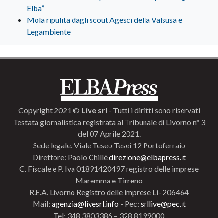
Elba”
Mola ripulita dagli scout Agesci della Valsusa e
Legambiente
Copyright 2021 ©
Live srl
- Tutti i diritti sono riservati
Testata giornalistica registrata al Tribunale di Livorno n° 3
del 07 Aprile 2021.
Sede legale: Viale Teseo Tesei 12 Portoferraio
Direttore: Paolo Chillè
direzione@elbapress.it
C. Fiscale e P. Iva 01891420497 registro delle imprese
Maremma e Tirreno
R.E.A. Livorno Registro delle imprese Li- 206464
Mail:
agenzia@livesrl.info
- Pec:
srllive@pec.it
Tel: 348.3803386 – 328.8199000