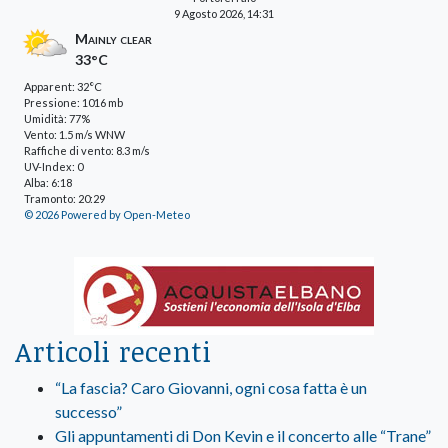
9 Agosto 2026, 14:31
Mainly clear
33°C
Apparent: 32°C
Pressione: 1016 mb
Umidità: 77%
Vento: 1.5 m/s WNW
Raffiche di vento: 8.3 m/s
UV-Index: 0
Alba: 6:18
Tramonto: 20:29
© 2026 Powered by Open-Meteo
Articoli recenti
“La fascia? Caro Giovanni, ogni cosa fatta è un
successo”
Gli appuntamenti di Don Kevin e il concerto alle “Trane”